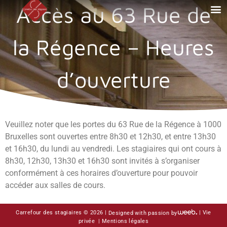
Accès au 63 Rue de
la Régence – Heures
d’ouverture
Veuillez noter que les portes du 63 Rue de la Régence à 1000
Bruxelles sont ouvertes entre 8h30 et 12h30, et entre 13h30
et 16h30, du lundi au vendredi. Les stagiaires qui ont cours à
8h30, 12h30, 13h30 et 16h30 sont invités à s’organiser
conformément à ces horaires d’ouverture pour pouvoir
accéder aux salles de cours.
Carrefour des stagiaires © 2026 |
Designed with passion by
|
Vie
privée
|
Mentions légales